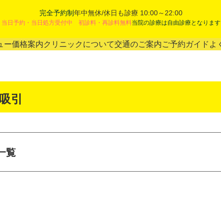
完全予約制
年中無休/休日も診療 10:00～22:00
当日予約・当日処方受付中 初診料・再診料無料
当院の診療は自由診療となります
ュー
価格案内
クリニックについて
交通のご案内
ご予約ガイド
よ
肪吸引
一覧