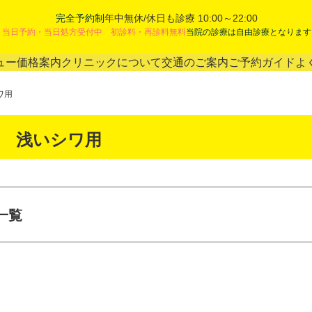
完全予約制
年中無休/休日も診療 10:00～22:00
当日予約・当日処方受付中 初診料・再診料無料
当院の診療は自由診療となります
ュー
価格案内
クリニックについて
交通のご案内
ご予約ガイド
よ
ワ用
酸 浅いシワ用
一覧