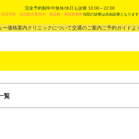
完全予約制
年中無休/休日も診療 10:00～22:00
当日予約・当日処方受付中 初診料・再診料無料
当院の診療は自由診療となります
ュー
価格案内
クリニックについて
交通のご案内
ご予約ガイド
よ
一覧