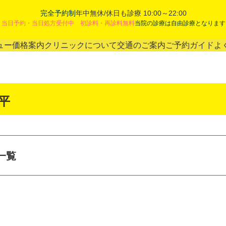
完全予約制
年中無休/休日も診療 10:00～22:00
当日予約・当日処方受付中 初診料・再診料無料
当院の診療は自由診療となります
ュー
価格案内
クリニックについて
交通のご案内
ご予約ガイド
よ
平
一覧