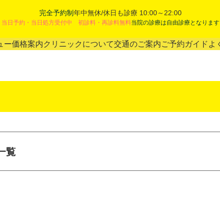
完全予約制
年中無休/休日も診療 10:00～22:00
当日予約・当日処方受付中 初診料・再診料無料
当院の診療は自由診療となります
ュー
価格案内
クリニックについて
交通のご案内
ご予約ガイド
よ
一覧