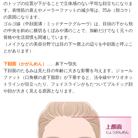
のトップの位置が下がることで立体感のない平坦な顔立ちになりま
す。表情筋の衰えやメーラーファットの減少等は、凹み（頬コケ）
の原因になります。
ゴルゴ線（中顔面溝：ミッドチークグルーヴ）は、目頭の下から頬
の中央を斜めに横切るくぼみや溝のことで、加齢だけでなく元々の
骨格や生活習慣も関連しています。
（メイクなどの美容分野では目の下〜唇上の辺りを中顔面と呼ぶこ
とがあります）
下顔面（かがんめん）
……鼻下〜顎先
下顔面のたるみは見た目の年齢に大きな影響を与えます。ジョール
ファット（口角横の皮下脂肪）が下垂すると、法令線やマリオネッ
トラインが目立ったり、フェイスラインがもたついてブルドッグ顔
や顔が大きく見える原因となります。