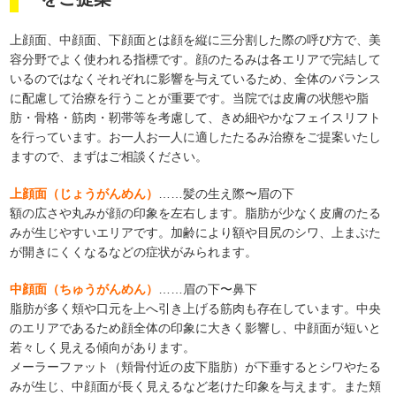
上顔面、中顔面、下顔面とは顔を縦に三分割した際の呼び方で、美
容分野でよく使われる指標です。顔のたるみは各エリアで完結して
いるのではなくそれぞれに影響を与えているため、全体のバランス
に配慮して治療を行うことが重要です。当院では皮膚の状態や脂
肪・骨格・筋肉・靭帯等を考慮して、きめ細やかなフェイスリフト
を行っています。お一人お一人に適したたるみ治療をご提案いたし
ますので、まずはご相談ください。
上顔面（じょうがんめん）
……髪の生え際〜眉の下
額の広さや丸みが顔の印象を左右します。脂肪が少なく皮膚のたる
みが生じやすいエリアです。加齢により額や目尻のシワ、上まぶた
が開きにくくなるなどの症状がみられます。
中顔面（ちゅうがんめん）
……眉の下〜鼻下
脂肪が多く頬や口元を上へ引き上げる筋肉も存在しています。中央
のエリアであるため顔全体の印象に大きく影響し、中顔面が短いと
若々しく見える傾向があります。
メーラーファット（頬骨付近の皮下脂肪）が下垂するとシワやたる
みが生じ、中顔面が長く見えるなど老けた印象を与えます。また頬