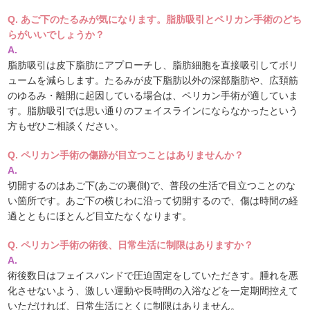
Q. あご下のたるみが気になります。脂肪吸引とペリカン手術のどち
らがいいでしょうか？
A.
脂肪吸引は皮下脂肪にアプローチし、脂肪細胞を直接吸引してボリ
ュームを減らします。たるみが皮下脂肪以外の深部脂肪や、広頚筋
のゆるみ・離開に起因している場合は、ペリカン手術が適していま
す。脂肪吸引では思い通りのフェイスラインにならなかったという
方もぜひご相談ください。
Q. ペリカン手術の傷跡が目立つことはありませんか？
A.
切開するのはあご下(あごの裏側)で、普段の生活で目立つことのな
い箇所です。あご下の横じわに沿って切開するので、傷は時間の経
過とともにほとんど目立たなくなります。
Q. ペリカン手術の術後、日常生活に制限はありますか？
A.
術後数日はフェイスバンドで圧迫固定をしていただきす。腫れを悪
化させないよう、激しい運動や長時間の入浴などを一定期間控えて
いただければ、日常生活にとくに制限はありません。