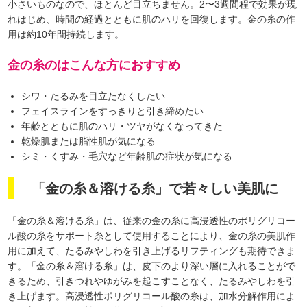
小さいものなので、ほとんど目立ちません。2〜3週間程で効果が現
れはじめ、時間の経過とともに肌のハリを回復します。金の糸の作
用は約10年間持続します。
金の糸のはこんな方におすすめ
シワ・たるみを目立たなくしたい
フェイスラインをすっきりと引き締めたい
年齢とともに肌のハリ・ツヤがなくなってきた
乾燥肌または脂性肌が気になる
シミ・くすみ・毛穴など年齢肌の症状が気になる
「金の糸＆溶ける糸」で若々しい美肌に
「金の糸＆溶ける糸」は、従来の金の糸に高浸透性のポリグリコー
ル酸の糸をサポート糸として使用することにより、金の糸の美肌作
用に加えて、たるみやしわを引き上げるリフティングも期待できま
す。「金の糸＆溶ける糸」は、皮下のより深い層に入れることがで
きるため、引きつれやゆがみを起こすことなく、たるみやしわを引
き上げます。高浸透性ポリグリコール酸の糸は、加水分解作用によ