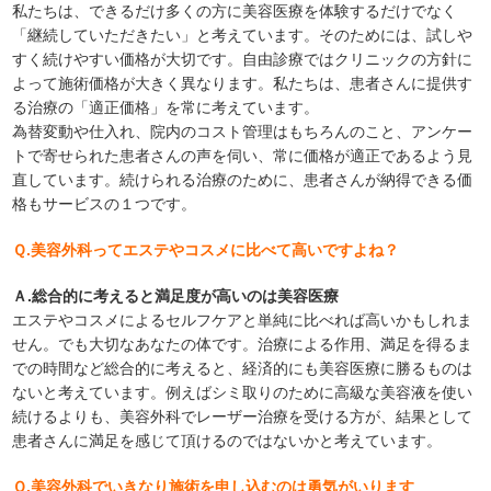
私たちは、できるだけ多くの方に美容医療を体験するだけでなく
「継続していただきたい」と考えています。そのためには、試しや
すく続けやすい価格が大切です。自由診療ではクリニックの方針に
よって施術価格が大きく異なります。私たちは、患者さんに提供す
る治療の「適正価格」を常に考えています。
為替変動や仕入れ、院内のコスト管理はもちろんのこと、アンケー
トで寄せられた患者さんの声を伺い、常に価格が適正であるよう見
直しています。続けられる治療のために、患者さんが納得できる価
格もサービスの１つです。
Ｑ.美容外科ってエステやコスメに比べて高いですよね？
Ａ.総合的に考えると満足度が高いのは美容医療
エステやコスメによるセルフケアと単純に比べれば高いかもしれま
せん。でも大切なあなたの体です。治療による作用、満足を得るま
での時間など総合的に考えると、経済的にも美容医療に勝るものは
ないと考えています。例えばシミ取りのために高級な美容液を使い
続けるよりも、美容外科でレーザー治療を受ける方が、結果として
患者さんに満足を感じて頂けるのではないかと考えています。
Ｑ.美容外科でいきなり施術を申し込むのは勇気がいります