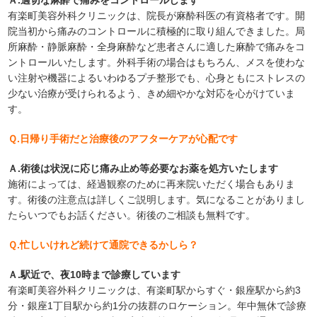
有楽町美容外科クリニックは、院長が麻酔科医の有資格者です。開
院当初から痛みのコントロールに積極的に取り組んできました。局
所麻酔・静脈麻酔・全身麻酔など患者さんに適した麻酔で痛みをコ
ントロールいたします。外科手術の場合はもちろん、メスを使わな
い注射や機器によるいわゆるプチ整形でも、心身ともにストレスの
少ない治療が受けられるよう、きめ細やかな対応を心がけていま
す。
Ｑ.日帰り手術だと治療後のアフターケアが心配です
Ａ.術後は状況に応じ痛み止め等必要なお薬を処方いたします
施術によっては、経過観察のために再来院いただく場合もありま
す。術後の注意点は詳しくご説明します。気になることがありまし
たらいつでもお話ください。術後のご相談も無料です。
Ｑ.忙しいけれど続けて通院できるかしら？
Ａ.駅近で、夜10時まで診療しています
有楽町美容外科クリニックは、有楽町駅からすぐ・銀座駅から約3
分・銀座1丁目駅から約1分の抜群のロケーション。年中無休で診療