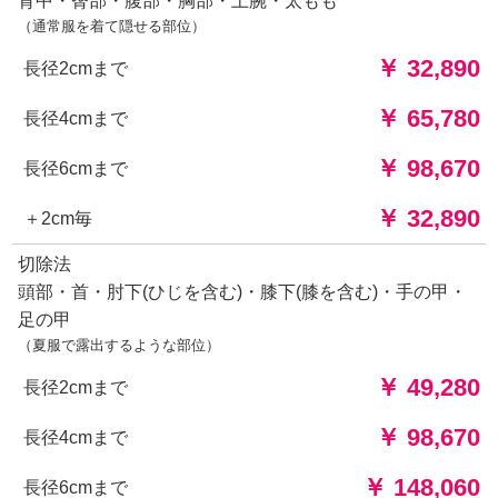
背中・臀部・腹部・胸部・上腕・太もも
（通常服を着て隠せる部位）
￥ 32,890
長径2cmまで
￥ 65,780
長径4cmまで
￥ 98,670
長径6cmまで
￥ 32,890
＋2cm毎
切除法
頭部・首・肘下(ひじを含む)・膝下(膝を含む)・手の甲・
足の甲
（夏服で露出するような部位）
￥ 49,280
長径2cmまで
￥ 98,670
長径4cmまで
￥ 148,060
長径6cmまで