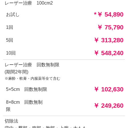
レーザー治療 100cm2
*￥ 54,890
お試し
￥ 75,790
1回
￥ 313,280
5回
￥ 548,240
10回
レーザー治療 回数無制限
(期間2年間)
※麻酔・軟膏・内服薬等全て含む
￥ 102,630
5×5cm 回数無制限
8×8cm 回数無制
￥ 249,260
限
切除法