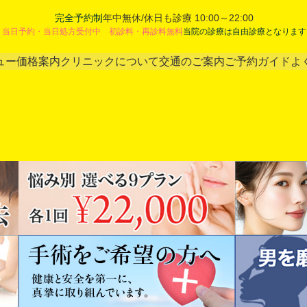
完全予約制
年中無休/休日も診療 10:00～22:00
当日予約・当日処方受付中 初診料・再診料無料
当院の診療は自由診療となります
ュー
価格案内
クリニックについて
交通のご案内
ご予約ガイド
よ