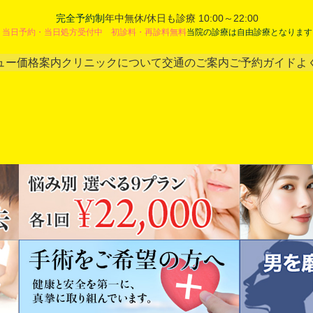
完全予約制
年中無休/休日も診療 10:00～22:00
当日予約・当日処方受付中 初診料・再診料無料
当院の診療は自由診療となります
ュー
価格案内
クリニックについて
交通のご案内
ご予約ガイド
よ