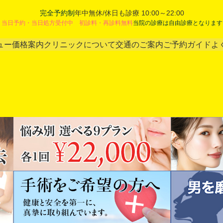
完全予約制
年中無休/休日も診療 10:00～22:00
当日予約・当日処方受付中 初診料・再診料無料
当院の診療は自由診療となります
ュー
価格案内
クリニックについて
交通のご案内
ご予約ガイド
よ