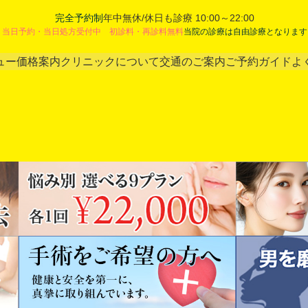
完全予約制
年中無休/休日も診療 10:00～22:00
当日予約・当日処方受付中 初診料・再診料無料
当院の診療は自由診療となります
ュー
価格案内
クリニックについて
交通のご案内
ご予約ガイド
よ