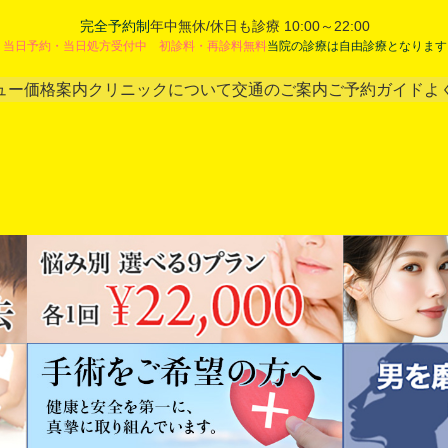
完全予約制
年中無休/休日も診療 10:00～22:00
当日予約・当日処方受付中 初診料・再診料無料
当院の診療は自由診療となります
ュー
価格案内
クリニックについて
交通のご案内
ご予約ガイド
よ