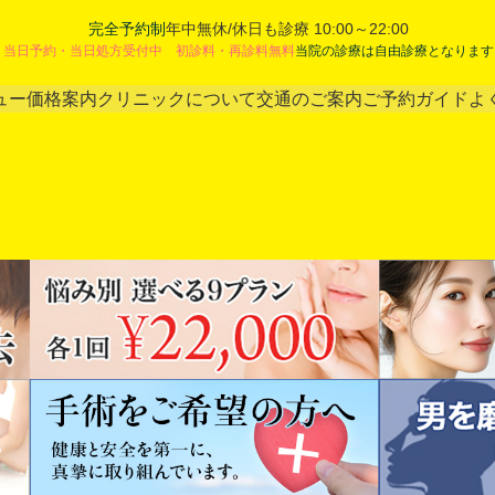
完全予約制
年中無休/休日も診療 10:00～22:00
当日予約・当日処方受付中 初診料・再診料無料
当院の診療は自由診療となります
ュー
価格案内
クリニックについて
交通のご案内
ご予約ガイド
よ