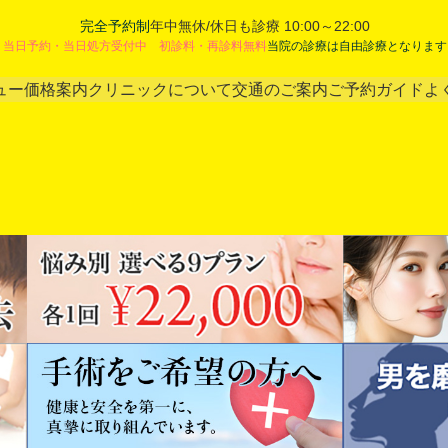
完全予約制
年中無休/休日も診療 10:00～22:00
当日予約・当日処方受付中 初診料・再診料無料
当院の診療は自由診療となります
ュー
価格案内
クリニックについて
交通のご案内
ご予約ガイド
よ