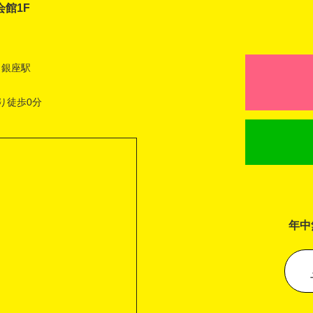
会館1F
 銀座駅
り徒歩0分
年中