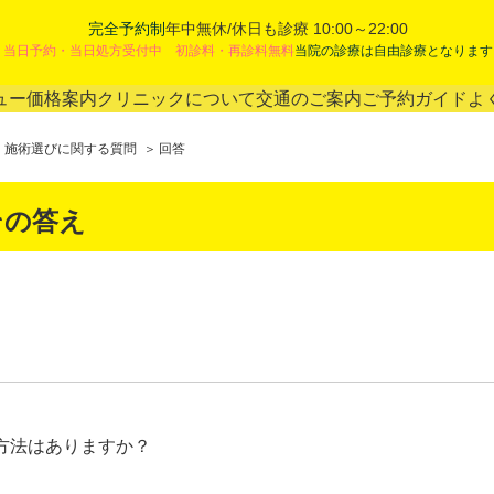
完全予約制
年中無休/休日も診療 10:00～22:00
当日予約・当日処方受付中 初診料・再診料無料
当院の診療は自由診療となります
ュー
価格案内
クリニックについて
交通のご案内
ご予約ガイド
よ
施術選びに関する質問
回答
その答え
方法はありますか？