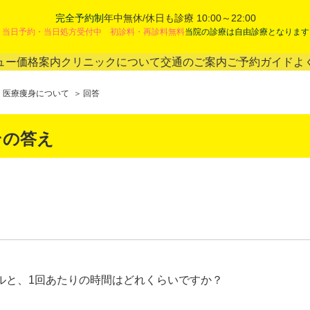
完全予約制
年中無休/休日も診療 10:00～22:00
当日予約・当日処方受付中 初診料・再診料無料
当院の診療は自由診療となります
ュー
価格案内
クリニックについて
交通のご案内
ご予約ガイド
よ
医療痩身について
回答
その答え
ルと、1回あたりの時間はどれくらいですか？