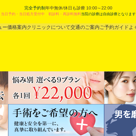
完全予約制
年中無休/休日も診療 10:00～22:00
当日予約・当日処方受付中 初診料・再診料無料
当院の診療は自由診療となります
ュー
価格案内
クリニックについて
交通のご案内
ご予約ガイド
よ