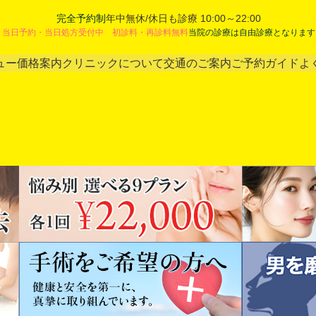
完全予約制
年中無休/休日も診療 10:00～22:00
当日予約・当日処方受付中 初診料・再診料無料
当院の診療は自由診療となります
ュー
価格案内
クリニックについて
交通のご案内
ご予約ガイド
よ