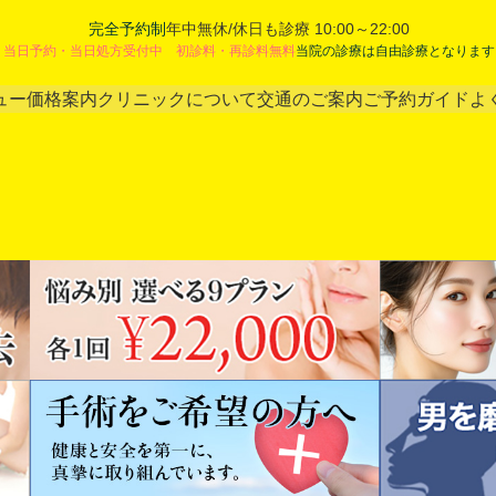
完全予約制
年中無休/休日も診療 10:00～22:00
当日予約・当日処方受付中 初診料・再診料無料
当院の診療は自由診療となります
ュー
価格案内
クリニックについて
交通のご案内
ご予約ガイド
よ