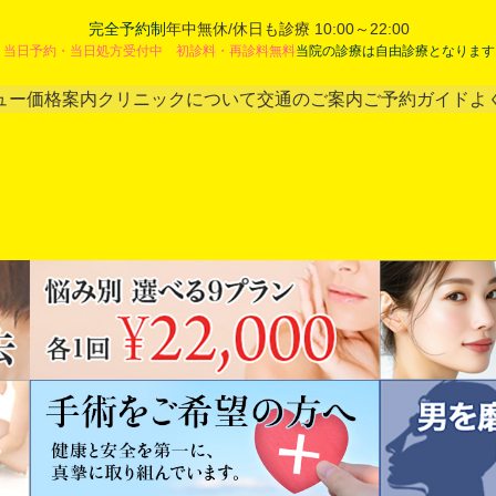
完全予約制
年中無休/休日も診療 10:00～22:00
当日予約・当日処方受付中 初診料・再診料無料
当院の診療は自由診療となります
ュー
価格案内
クリニックについて
交通のご案内
ご予約ガイド
よ