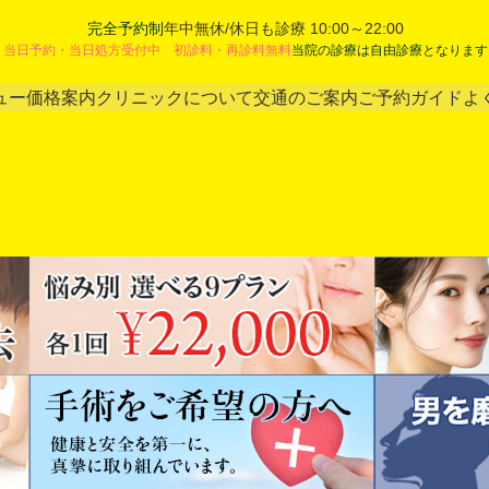
完全予約制
年中無休/休日も診療 10:00～22:00
当日予約・当日処方受付中 初診料・再診料無料
当院の診療は自由診療となります
ュー
価格案内
クリニックについて
交通のご案内
ご予約ガイド
よ