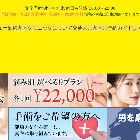
完全予約制
年中無休/休日も診療 10:00～22:00
当日予約・当日処方受付中 初診料・再診料無料
当院の診療は自由診療となります
ュー
価格案内
クリニックについて
交通のご案内
ご予約ガイド
よ