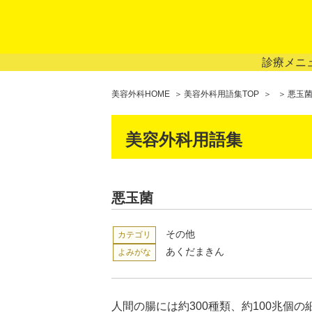
診療メニ
美容外科HOME
美容外科用語集TOP
悪玉
美容外科用語集
悪玉菌
その他
カテゴリ
あくだまきん
よみがな
人間の腸には約300種類、約100兆