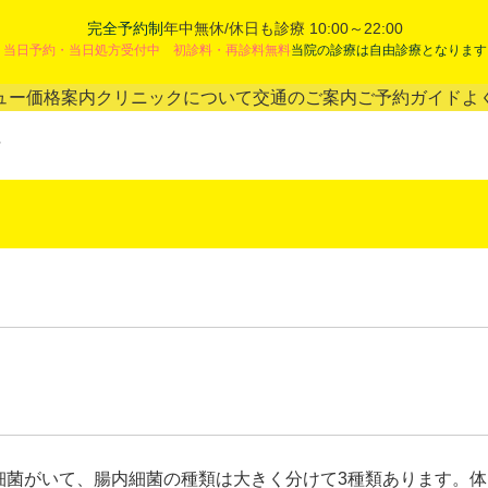
完全予約制
年中無休/休日も診療 10:00～22:00
当日予約・当日処方受付中 初診料・再診料無料
当院の診療は自由診療となります
ュー
価格案内
クリニックについて
交通のご案内
ご予約ガイド
よ
菌
個の細菌がいて、腸内細菌の種類は大きく分けて3種類あります。