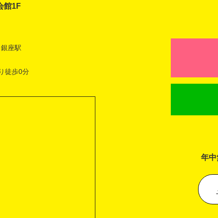
会館1F
 銀座駅
り徒歩0分
年中