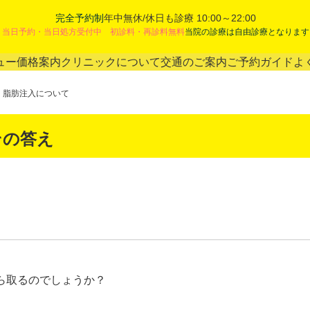
完全予約制
年中無休/休日も診療 10:00～22:00
当日予約・当日処方受付中 初診料・再診料無料
当院の診療は自由診療となります
ュー
価格案内
クリニックについて
交通のご案内
ご予約ガイド
よ
脂肪注入について
その答え
ら取るのでしょうか？